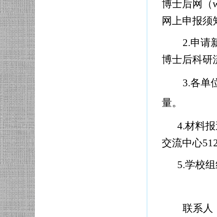
博士后网（w
网上申报须
2.
申请
博士后科研
3.
各单
量。
4.
材料报
交流中心51
5.
学校组
联系人