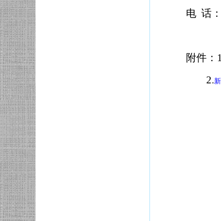
电 话：8
附件：1
2.
新
2