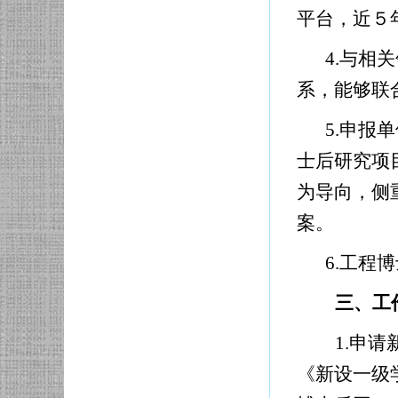
平台，近５
4.
与相关
系，能够联
5.
申报单
士后研究项
为导向，侧
案。
6.
工程博
三、工
1.
申请
《新设一级